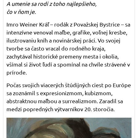
A umenie sa rodí z toho najlepšieho,
čo v ňom je.
Imro Weiner Kráľ – rodák z Považskej Bystrice – sa
intenzívne venoval maľbe, grafike, voľnej kresbe,
ilustrovaniu kníh a novinárskej práci. Vo svojej
tvorbe sa často vracal do rodného kraja,
zachytával historické premeny mesta i okolia,
všímal si život ľudí a spomínal na chvíle strávené v
prírode.
Počas svojich viacerých štúdijných ciest po Európe
sa zoznámil s expresionizmom, kubizmom,
abstraktnou maľbou a surrealizmom. Zaradil sa
medzi popredných výtvarníkov 20. storočia.