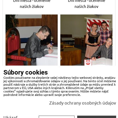
Dni mesta - ocenenie
Dni mesta - ocenenie
našich žiakov
našich žiakov
Súbory cookies
Cookies používame na zlepšenie vašej návštevy tejto webovej stránky, analýzu
jej výkonnosti a zhromažďovanie údajov o jej používaní. Na tento účel môžeme
Dni mesta - ocenenie
Dni mesta - ocenenie
použiť nástroje a služby tretích strán a zhromaždené údaje sa môžu preniesť k
našich žiakov
našich žiakov
partnerom v EÚ, USA alebo iných krajinách. Kliknutím na „Prijať všetky
cookies“ vyjadrujete svoj súhlas s týmto spracovaním. Nižšie môžete nájsť
podrobné informácie alebo upraviť svoje preferencie.
Zásady ochrany osobných údajov
Predvoľby súkromia
Zásady ochrany osobných údajov
Ukázať