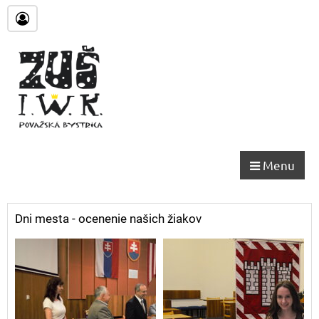
Menu
Dni mesta - ocenenie našich žiakov