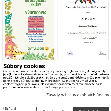
Súbory cookies
Cookies používame na zlepšenie vašej návštevy tejto webovej stránky, analýzu
jej výkonnosti a zhromažďovanie údajov o jej používaní. Na tento účel môžeme
Načítať viac
použiť nástroje a služby tretích strán a zhromaždené údaje sa môžu preniesť k
partnerom v EÚ, USA alebo iných krajinách. Kliknutím na „Prijať všetky
1
2
3
cookies“ vyjadrujete svoj súhlas s týmto spracovaním. Nižšie môžete nájsť
podrobné informácie alebo upraviť svoje preferencie.
Zásady ochrany osobných údajov
Predvoľby súkromia
Zásady ochrany osobných údajov
Ukázať