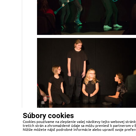
Súbory cookies
Cookies používame na zlepšenie vašej návštevy tejto webovej stránky
Načítať viac
tretích strán a zhromaždené údaje sa môžu preniesť k partnerom v EÚ,
Nižšie môžete nájsť podrobné informácie alebo upraviť svoje prefer