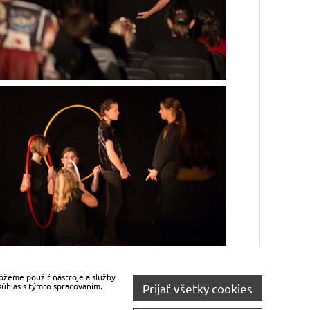
môžeme použiť nástroje a služby
1
2
 súhlas s týmto spracovaním.
Prijať všetky cookies