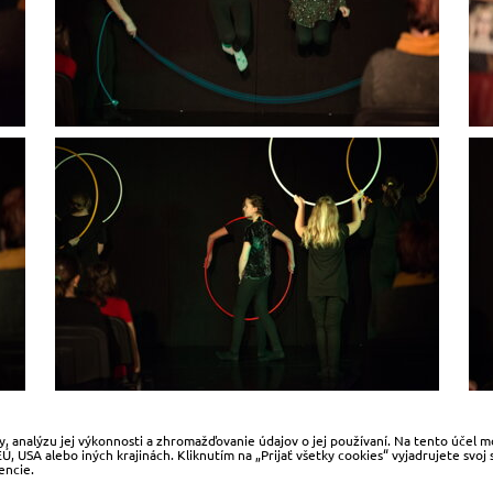
, analýzu jej výkonnosti a zhromažďovanie údajov o jej používaní. Na tento účel 
 USA alebo iných krajinách. Kliknutím na „Prijať všetky cookies“ vyjadrujete svoj
encie.